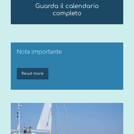
Guarda il calendario
completo
Nota importante
Sei pienamente consapevole di tutte
Read more
le attività che svolgerai durante la
spedizione Tethys? Se hai dubbi,
leggi attentamente le informazioni
sul
Briefing della spedizione
.
Le spedizioni sono riservate a
partecipanti di età pari o superiore
ai 18 anni. I partecipanti di
età