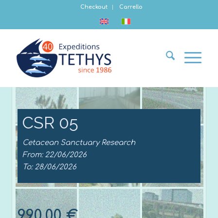
Checkout
Carrello
CSR 05
Cetacean Sanctuary Research
From: 22/06/2026
To: 28/06/2026
990,00
€