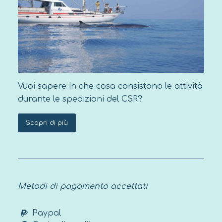
compresa tra 13 e 15 anni
sono
ammessi se
accompagnati da un
genitore
. I giovani di
età compresa
tra 16 e 17 anni
possono partecipare
non accompagnati, ma è necessario
che i genitori firmino un
patto di
corresponsabilità
. I bambini di età
Vuoi sapere in che cosa consistono le attività
inferiore a 13 anni verranno valutati
durante le spedizioni del CSR?
caso per caso (si prega di
contattare il
nostro ufficio
). In ogni
Scopri di più
caso è necessario compilare anche il
Modulo di prenotazione per minori
.
La spedizione richiede una
condizione fisica che ti permetta di
Metodi di pagamento accettati
affrontare le attività svolte a bordo
(consulta le informazioni nel Briefing
Paypal
della spedizione per maggiori