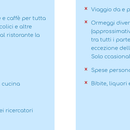
partecipanti di 
Viaggio da e 
18 anni. I parte
 e caffè per tutta
tra 13 e 15 anni
Ormeggi diver
olici e altre
accompagnati 
(approssimativ
l ristorante la
di
età compresa 
tra tutti i par
possono parte
eccezione dell
accompagnati, 
Solo ccasiona
genitori firmin
corresponsabil
Spese personali
inferiore a 13 a
Bibite, liquori 
a cucina
caso per caso (s
nostro ufficio
).
necessario com
i ricercatori
di prenotazion
La spedizione 