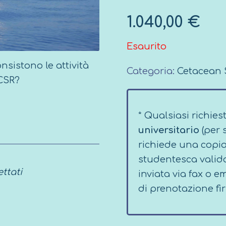
1.040,00
€
Esaurito
nsistono le attività
Categoria:
Cetacean 
 CSR?
* Qualsiasi richies
universitario
(per 
richiede una copia
studentesca valida
ttati
inviata via fax o 
di prenotazione fi