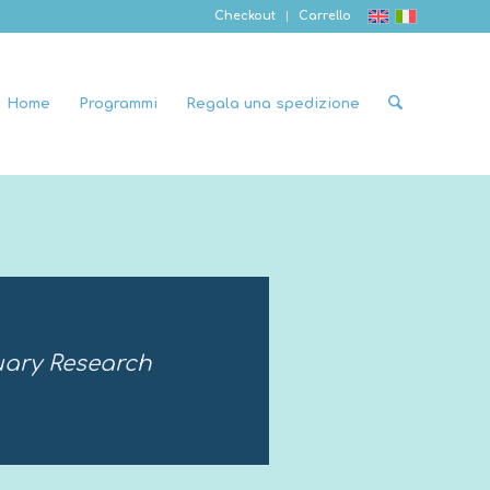
Checkout
Carrello
Home
Programmi
Regala una spedizione
ary Research