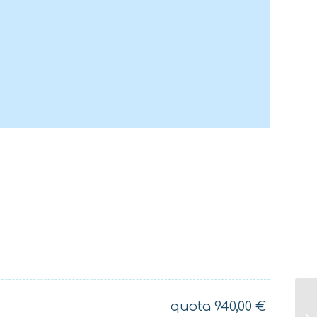
rmetta di affrontare le
a bordo (consulta le
l Briefing della
maggiori dettagli).
quota
940,00
€