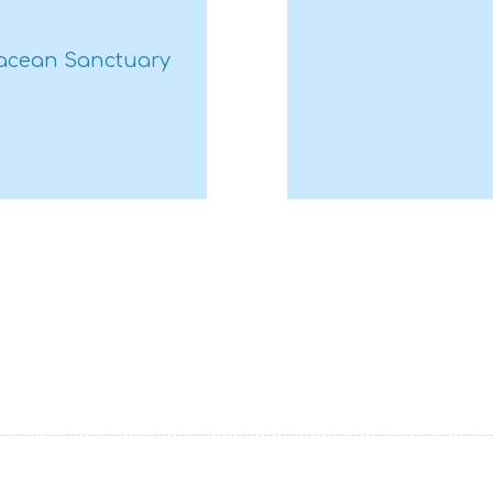
fisica che ti pe
attività svolte 
etacean Sanctuary
informazioni ne
spedizione per 