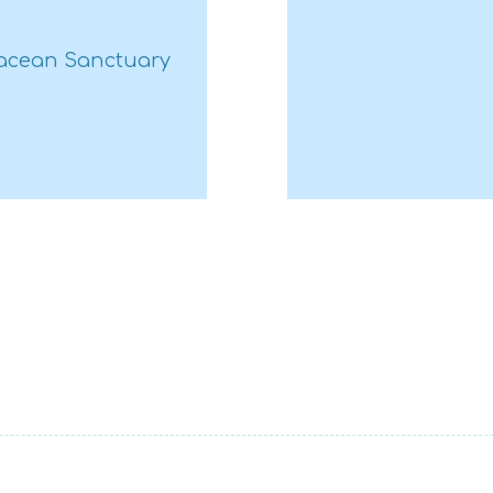
fisica che ti pe
attività svolte 
etacean Sanctuary
informazioni ne
spedizione per 