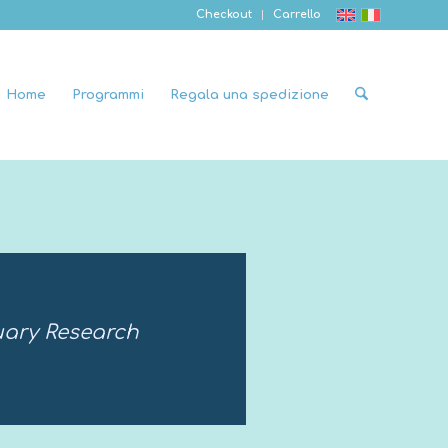
Checkout
Carrello
Home
Programmi
Regala una spedizione
ary Research