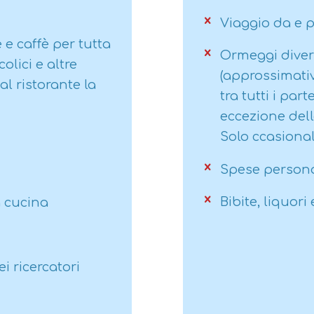
partecipanti di 
Viaggio da e 
18 anni. I parte
 e caffè per tutta
tra 13 e 15 anni
Ormeggi diver
olici e altre
accompagnati 
(approssimativ
l ristorante la
di
età compresa 
tra tutti i par
possono parte
eccezione dell
accompagnati, 
Solo ccasiona
genitori firmin
corresponsabil
Spese personali
inferiore a 13 a
Bibite, liquori 
a cucina
caso per caso (s
nostro ufficio
).
necessario com
i ricercatori
di prenotazion
La spedizione 