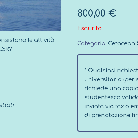
800,00
€
Esaurito
nsistono le attività
Categoria:
Cetacean 
 CSR?
* Qualsiasi richies
universitario
(per 
richiede una copia
studentesca valida
ttati
inviata via fax o 
di prenotazione fi