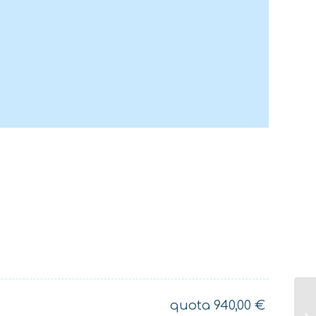
rmetta di affrontare le
a bordo (consulta le
l Briefing della
maggiori dettagli).
quota
940,00
€