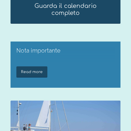
Guarda il calendario
completo
Nota importante
Sei pienamente consapevole di tutte
Read more
le attività che svolgerai durante la
spedizione Tethys? Se hai dubbi,
leggi attentamente le informazioni
sul
Briefing della spedizione
.
Le spedizioni sono riservate a
partecipanti di età pari o superiore
ai 18 anni. I partecipanti di
età