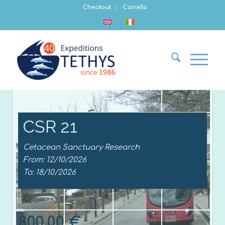
Checkout
Carrello
CSR 21
Cetacean Sanctuary Research
From: 12/10/2026
To: 18/10/2026
800,00
€