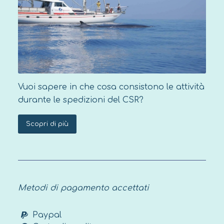
compresa tra 13 e 15 anni
sono
ammessi se
accompagnati da un
genitore
. I giovani di
età compresa
tra 16 e 17 anni
possono partecipare
non accompagnati, ma è necessario
che i genitori firmino un
patto di
corresponsabilità
. I bambini di età
Vuoi sapere in che cosa consistono le attività
inferiore a 13 anni verranno valutati
durante le spedizioni del CSR?
caso per caso (si prega di
contattare il
nostro ufficio
). In ogni
Scopri di più
caso è necessario compilare anche il
Modulo di prenotazione per minori
.
La spedizione richiede una
condizione fisica che ti permetta di
Metodi di pagamento accettati
affrontare le attività svolte a bordo
(consulta le informazioni nel Briefing
Paypal
della spedizione per maggiori