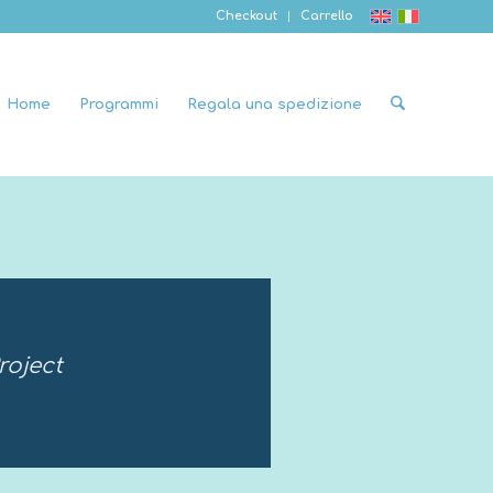
Checkout
Carrello
Home
Programmi
Regala una spedizione
roject