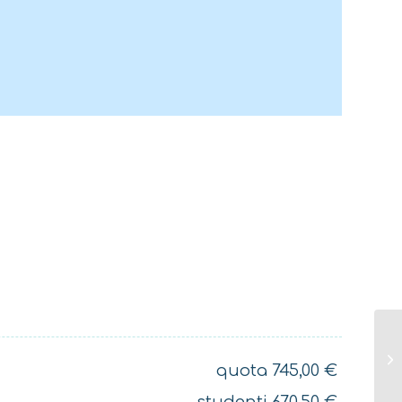
richiede una condizione
rmetta di affrontare le
a bordo (consulta le
l Briefing della
maggiori dettagli).
quota
745,00
€
studenti
670,50
€