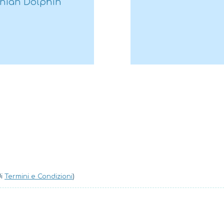
Ionian Dolphin
La spedizione 
fisica che ti pe
attività svolte 
informazioni ne
spedizione per 
di
Termini e Condizioni
)