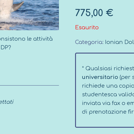
775,00
€
Esaurito
nsistono le attività
Categoria:
Ionian Dol
’IDP?
* Qualsiasi richies
universitario
(per 
richiede una copia
studentesca valida
ttati
inviata via fax o 
di prenotazione fi