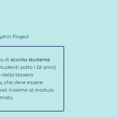
phin Project
ta di
sconto studente
studenti sotto i 26 anni)
 della tessera
, che deve essere
email insieme al modulo
rmato.