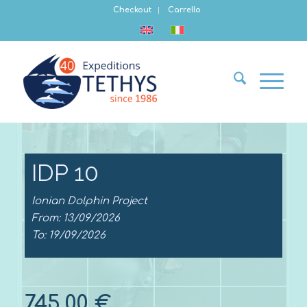
Checkout
Carrello
IDP 10
Ionian Dolphin Project
From: 13/09/2026
To: 19/09/2026
745,00
€