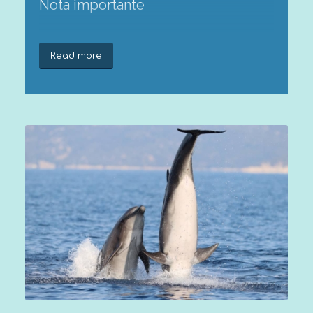
Nota importante
Sei pienamente consapevole di tutte
Read more
le attività che svolgerai durante la
spedizione Tethys? Se hai dubbi,
leggi attentamente le informazioni
sul
Briefing della spedizione
.
Le spedizioni sono riservate a
partecipanti di età pari o superiore
ai 18 anni. I partecipanti di
età
compresa tra 13 e 15 anni
sono
ammessi se
accompagnati da un
genitore
. I giovani di
età compresa
tra 16 e 17 anni
possono partecipare
non accompagnati, ma è necessario
che i genitori firmino un
patto di